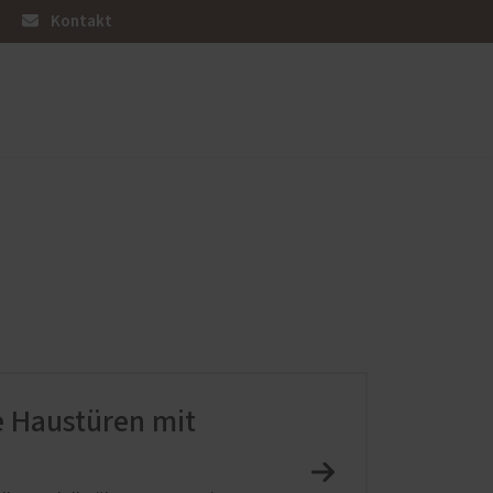
Kontakt
üren
Sonnen- und Insektenschutz
Raffstoren von ROMA
Rollladen von ROMA
en
Textilscreens von ROMA
Insektenschutz von PaX
e Haustüren mit