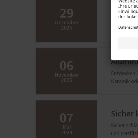
29
Rundum
Neue PaX-Fe
Dezember
2025
Heizen oder
06
Alumin
Entdecken S
November
2025
Keramik ode
07
Sicher 
Sicher schl
Mai
2024
und zertifi