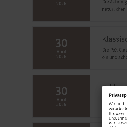
Die Aktion 
Innenausbau
Weiter
2026
natürlichen
Heizkörperverkleidungen
Rolll
Innentüren
Mineralwerkstoff - robust und
vielseitig
30
Klassis
Möbel und -planung
Die PaX Cla
April
2026
ein und sch
30
Exklusi
Mit unserer
April
2026
besonders e