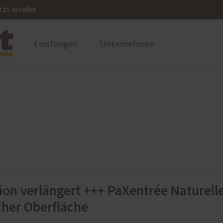
tzt anrufen
Leistungen
Unternehmen
ustüren
Firmengeschichte
PaX Balkon- & Terrassent
nium
Balkontüren
und Holz-Aluminium
Hebe-Schiebe-Türen
stoff
Parallel-Schiebe-Kipp-Tür
u und Denkmal
Falt-Schiebe-Türen
nen
ion verlängert +++ PaXentrée Naturell
cher Oberfläche