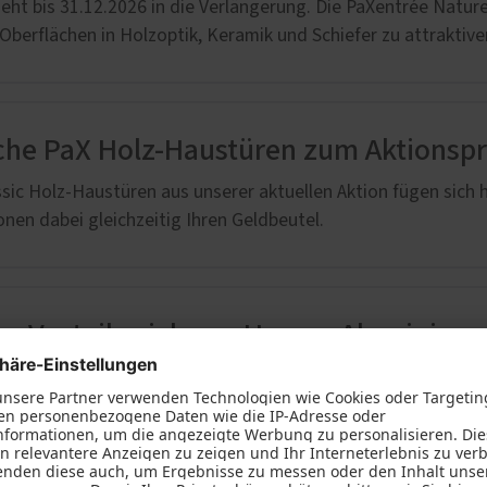
geht bis 31.12.2026 in die Verlängerung. Die PaXentrée Natur
Service
e Leistungen
 Oberflächen in Holzoptik, Keramik und Schiefer zu attraktiv
Schallschutz-Simulator
äden
Förderung für Fenster un
Haustüren
che PaX Holz-Haustüren zum Aktionspr
ssic Holz-Haustüren aus unserer aktuellen Aktion fügen sich
onen dabei gleichzeitig Ihren Geldbeutel.
ve Vorteile sichern: Unsere Aluminiu
 aktuellen PaX Aluminium-Haustüren-Aktion machen wir den W
infach.