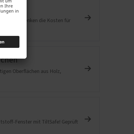
darfs und senken die Kosten für
ächen
tigen Oberflächen aus Holz,
stoff-Fenster mit TiltSafe! Geprüft