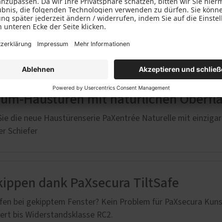
 Schutz für Ihr Zuhause
nster sorgen für eine enorme Verbesserung Ihres Energiebe
 Klimatisieren
ium-Haustüren mit natürlichen Oberfl
ie die neue Haustürenserie PaXentrée Naturelle mit einzigar
r Schiefer
kippen dank PaXsecura TiltSafe
afen bei gekipptem Fenster? Kein Problem für PaXsecura Kunst
ziert bis Widerstandsklasse RC2.