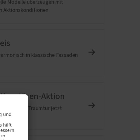
elle Modelle überzeugen mit
en Aktionskonditionen.
d
eis
 harmonisch in klassische Fassaden
m-Haustüren-Aktion
eg zu Ihrer Traumtür jetzt